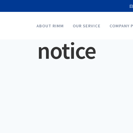
日
ABOUT RIMM
OUR SERVICE
COMPANY P
notice